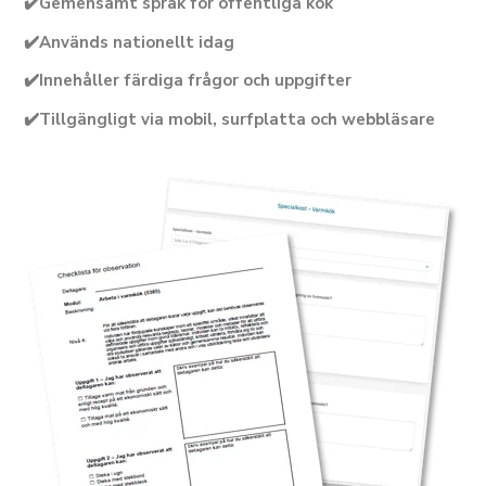
✔️Gemensamt språk för offentliga kök
✔️Används nationellt idag
✔️Innehåller färdiga frågor och uppgifter
✔️Tillgängligt via mobil, surfplatta och webbläsare