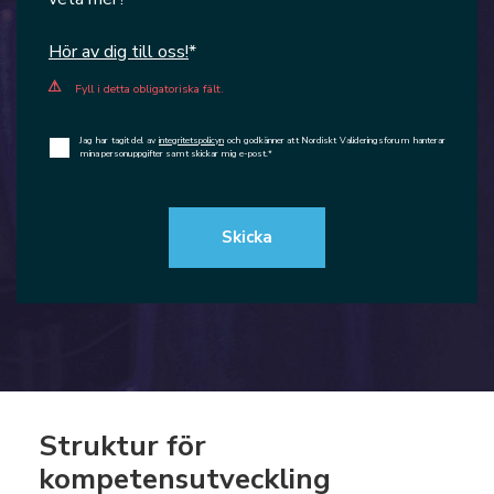
Hör av dig till oss!
*
Fyll i detta obligatoriska fält.
Jag har tagit del av
integritetspolicyn
och godkänner att Nordiskt Valideringsforum hanterar
mina personuppgifter samt skickar mig e-post.
*
Struktur för
kompetensutveckling